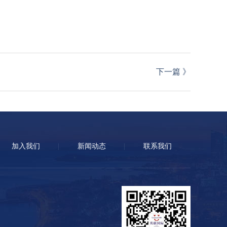
下一篇
》
加入我们
新闻动态
联系我们