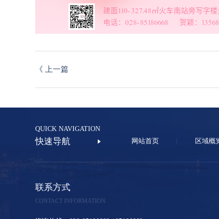
《
上一篇
QUICK NAVIGATION
快速导航
网站首页
区域概
联系方式
CONTACT INFORMATION