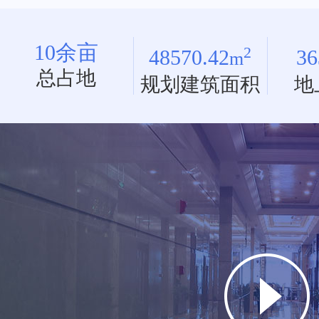
10
余亩
2
48570.42
36
m
总占地
规划建筑面积
地